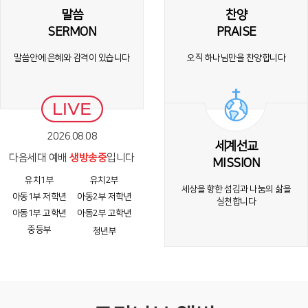
말씀
찬양
SERMON
PRAISE
말씀안에 은혜와 감격이
있습니다
오직 하나님만을
찬양합니다
2026.08.08
세계선교
다음세대 예배
생방송중
입니다
MISSION
유치1부
유치2부
세상을 향한 섬김과 나눔의 삶을
아동1부 저학년
아동2부 저학년
실천합니다
아동1부 고학년
아동2부 고학년
중등부
청년부