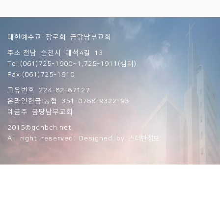
대한예수교 장로회 금당남부교회
주소:전남 순천시 대석4길 13
Tel:(061)725-1900~1,725-1911(샘터)
Fax:(061)725-1910
고유번호 224-82-67127
온라인헌금:농협 351-0788-9322-93
예금주 금당남부교회
2015©gdnbch.net.
All right reserved. Designed by
스데반정보