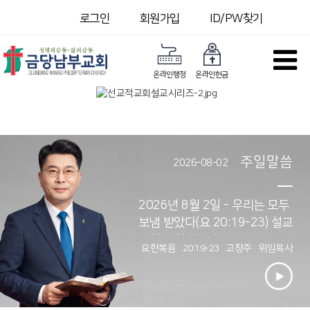
로그인
회원가입
ID/PW찾기
온라인행정
온라인헌금
주일말씀
2026-08-02
2026년 8월 2일 - 우리는 모두
보냄 받았다(요 20:19-23) 설교
고창주 위임목사
요한복음 20:19-23
고창주 위임목사