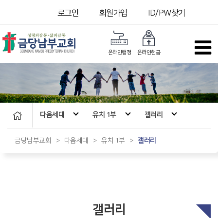
로그인
회원가입
ID/PW찾기
온라인행정
온라인헌금
다음세대
유치 1부
갤러리
금당남부교회
>
다음세대
>
유치 1부
>
갤러리
갤러리