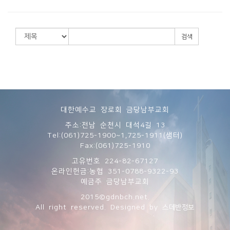
검색
대한예수교 장로회 금당남부교회
주소:전남 순천시 대석4길 13
Tel:(061)725-1900~1,725-1911(샘터)
Fax:(061)725-1910
고유번호 224-82-67127
온라인헌금:농협 351-0788-9322-93
예금주 금당남부교회
2015©gdnbch.net.
All right reserved. Designed by
스데반정보