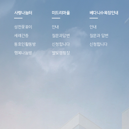
사랑나눔터
미드리마을
베다니수목장안내
성전꽃꽂이
안내
안내
세례간증
질문과답변
질문과 답변
동호인활동방
신청합니다
신청합니다
행복나눔방
별빛캠핑장