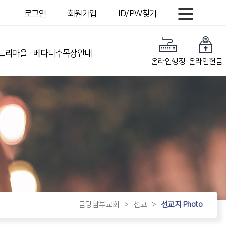
로그인
회원가입
ID/PW찾기
드리마을
베다니수목장안내
온라인행정
온라인헌금
금당남부교회
>
선교
>
선교지 Photo