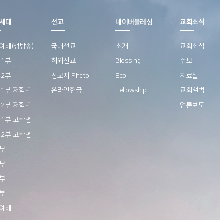
세대
선교
네이버블레싱
교회소식
예배(생방송)
국내선교
소개
교회소식
 1부
해외선교
Blessing
주보
 2부
선교지 Photo
Eco
자료실
 1부 저학년
온라인헌금
Fellowship
교회앨범
 2부 저학년
언론보도
 1부 고학년
 2부 고학년
부
부
부
부
예배