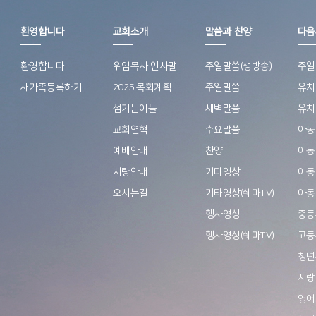
환영합니다
교회소개
말씀과 찬양
다음
환영합니다
위임목사 인사말
주일말씀(생방송)
주일
새가족등록하기
2025 목회계획
주일말씀
유치
섬기는이들
새벽말씀
유치
교회연혁
수요말씀
아동
예배안내
찬양
아동
차량안내
기타영상
아동
오시는길
기타영상(쉐마TV)
아동
행사영상
중등
행사영상(쉐마TV)
고등
청년
사랑
영어