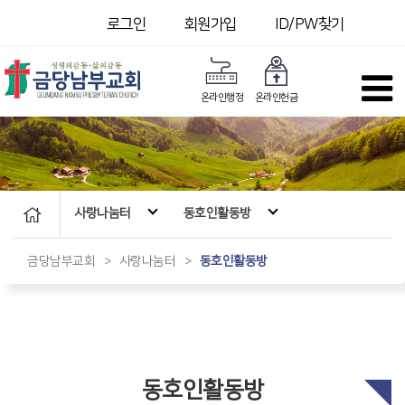
로그인
회원가입
ID/PW찾기
온라인행정
온라인헌금
사랑나눔터
동호인활동방
금당남부교회
>
사랑나눔터
>
동호인활동방
동호인활동방