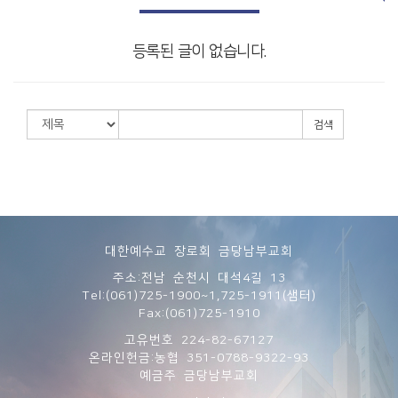
등록된 글이 없습니다.
검색
대한예수교 장로회 금당남부교회
주소:전남 순천시 대석4길 13
Tel:(061)725-1900~1,725-1911(샘터)
Fax:(061)725-1910
고유번호 224-82-67127
온라인헌금:농협 351-0788-9322-93
예금주 금당남부교회