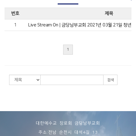
번호
제목
1
Live Stream On | 금당남부교회 2021년 03월 21일 청년
1
검색
대한예수교 장로회 금당남부교회
주소:전남 순천시 대석4길 13