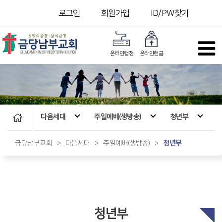
로그인
회원가입
ID/PW찾기
온라인행정
온라인헌금
다음세대
주일예배(생방송)
청년부
금당남부교회
>
다음세대
>
주일예배(생방송)
>
청년부
청년부